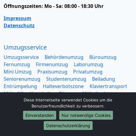
Öffnungszeiten:
Mo - Sa: 08:00 - 18:30 Uhr
Impressum
Datenschutz
Umzugsservice
Umzugsservice
Behördenumzug
Büroumzug
Fernumzug
Firmenumzug
Laborumzug
Mini Umzug
Praxisumzug
Privatumzug
Seniorenumzug
Studentenumzug
Beiladung
Entrümpelung
Halteverbotszone
Klaviertransport
Möbellift
Haushaltsauflösung
Möbeltaxi
Diese Internetseite verwendet Cookies um die
Möbelmitfahrzentrale
Umzugskartons
Benutzerfreundlichkeit zu verbessern.
Einverstanden
Nur notwendige Cookies
Datenschutzerklärung