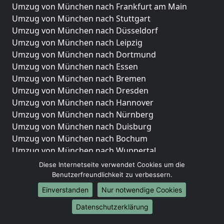
Umzug von München nach Frankfurt am Main
Umzug von München nach Stuttgart
Umzug von München nach Düsseldorf
Umzug von München nach Leipzig
Umzug von München nach Dortmund
Umzug von München nach Essen
Umzug von München nach Bremen
Umzug von München nach Dresden
Umzug von München nach Hannover
Umzug von München nach Nürnberg
Umzug von München nach Duisburg
Umzug von München nach Bochum
Umzug von München nach Wuppertal
Umzug von München nach Bielefeld
Diese Internetseite verwendet Cookies um die
Umzug von München nach Bonn
Benutzerfreundlichkeit zu verbessern.
Umzug von München nach Münster
Einverstanden
Nur notwendige Cookies
Internationale-Umzüge
Datenschutzerklärung
Umzug von München nach Brasilien