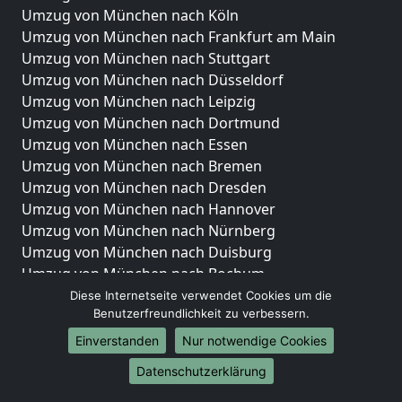
Umzug von München nach Köln
Umzug von München nach Frankfurt am Main
Umzug von München nach Stuttgart
Umzug von München nach Düsseldorf
Umzug von München nach Leipzig
Umzug von München nach Dortmund
Umzug von München nach Essen
Umzug von München nach Bremen
Umzug von München nach Dresden
Umzug von München nach Hannover
Umzug von München nach Nürnberg
Umzug von München nach Duisburg
Umzug von München nach Bochum
Umzug von München nach Wuppertal
Diese Internetseite verwendet Cookies um die
Benutzerfreundlichkeit zu verbessern.
Umzug von München nach Bielefeld
Umzug von München nach Bonn
Einverstanden
Nur notwendige Cookies
Umzug von München nach Münster
Datenschutzerklärung
Internationale-Umzüge