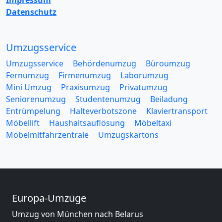
Impressum
Datenschutz
Umzugsservice
Umzugsservice
Behördenumzug
Büroumzug
Fernumzug
Firmenumzug
Laborumzug
Mini Umzug
Praxisumzug
Privatumzug
Seniorenumzug
Studentenumzug
Beiladung
Entrümpelung
Halteverbotszone
Klaviertransport
Möbellift
Haushaltsauflösung
Möbeltaxi
Möbelmitfahrzentrale
Umzugskartons
Europa-Umzüge
Umzug von München nach Belarus