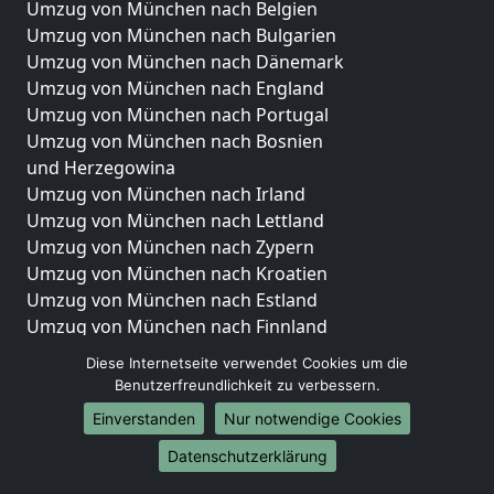
Umzug von München nach Belgien
Umzug von München nach Bulgarien
Umzug von München nach Dänemark
Umzug von München nach England
Umzug von München nach Portugal
Umzug von München nach Bosnien
und Herzegowina
Umzug von München nach Irland
Umzug von München nach Lettland
Umzug von München nach Zypern
Umzug von München nach Kroatien
Umzug von München nach Estland
Umzug von München nach Finnland
Umzug von München nach Frankreich
Diese Internetseite verwendet Cookies um die
Umzug von München nach Griechenland
Benutzerfreundlichkeit zu verbessern.
Umzug von München nach Italien
Einverstanden
Nur notwendige Cookies
Umzug von München nach Liechtenstein
Datenschutzerklärung
Umzug von München nach Luxemburg
Umzug von München nach Niederlande