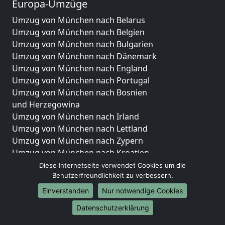
Europa-Umzüge
Umzug von München nach Belarus
Umzug von München nach Belgien
Umzug von München nach Bulgarien
Umzug von München nach Dänemark
Umzug von München nach England
Umzug von München nach Portugal
Umzug von München nach Bosnien
und Herzegowina
Umzug von München nach Irland
Umzug von München nach Lettland
Umzug von München nach Zypern
Umzug von München nach Kroatien
Umzug von München nach Estland
Diese Internetseite verwendet Cookies um die
Benutzerfreundlichkeit zu verbessern.
Umzug von München nach Finnland
Umzug von München nach Frankreich
Einverstanden
Nur notwendige Cookies
Umzug von München nach Griechenland
Datenschutzerklärung
Umzug von München nach Italien