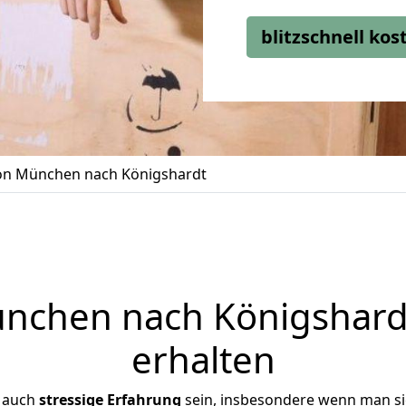
blitzschnell ko
n München nach Königshardt
chen nach Königshardt
erhalten
r auch
stressige
Erfahrung
sein, insbesondere wenn man s