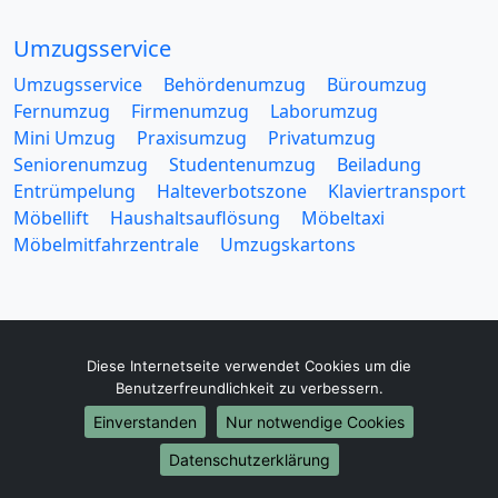
Umzugsservice
Umzugsservice
Behördenumzug
Büroumzug
Fernumzug
Firmenumzug
Laborumzug
Mini Umzug
Praxisumzug
Privatumzug
Seniorenumzug
Studentenumzug
Beiladung
Entrümpelung
Halteverbotszone
Klaviertransport
Möbellift
Haushaltsauflösung
Möbeltaxi
Möbelmitfahrzentrale
Umzugskartons
Diese Internetseite verwendet Cookies um die
Europa-Umzüge
Benutzerfreundlichkeit zu verbessern.
Umzug von München nach Belarus
Einverstanden
Nur notwendige Cookies
Umzug von München nach Belgien
Datenschutzerklärung
Umzug von München nach Bulgarien