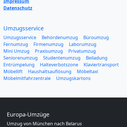
Impressum
Datenschutz
Umzugsservice
Umzugsservice
Behördenumzug
Büroumzug
Fernumzug
Firmenumzug
Laborumzug
Mini Umzug
Praxisumzug
Privatumzug
Seniorenumzug
Studentenumzug
Beiladung
Entrümpelung
Halteverbotszone
Klaviertransport
Möbellift
Haushaltsauflösung
Möbeltaxi
Möbelmitfahrzentrale
Umzugskartons
Europa-Umzüge
Umzug von München nach Belarus