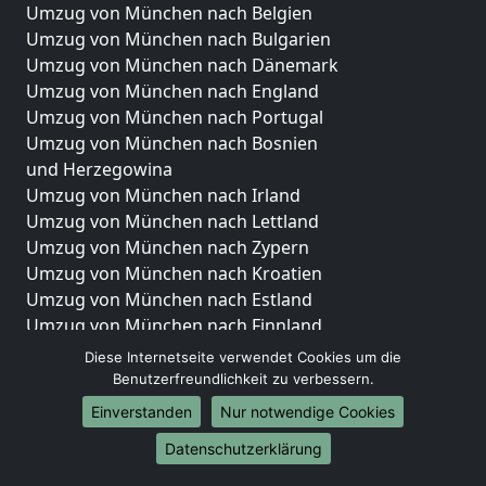
Umzug von München nach Belgien
Umzug von München nach Bulgarien
Umzug von München nach Dänemark
Umzug von München nach England
Umzug von München nach Portugal
Umzug von München nach Bosnien
und Herzegowina
Umzug von München nach Irland
Umzug von München nach Lettland
Umzug von München nach Zypern
Umzug von München nach Kroatien
Umzug von München nach Estland
Umzug von München nach Finnland
Umzug von München nach Frankreich
Diese Internetseite verwendet Cookies um die
Umzug von München nach Griechenland
Benutzerfreundlichkeit zu verbessern.
Umzug von München nach Italien
Einverstanden
Nur notwendige Cookies
Umzug von München nach Liechtenstein
Datenschutzerklärung
Umzug von München nach Luxemburg
Umzug von München nach Niederlande